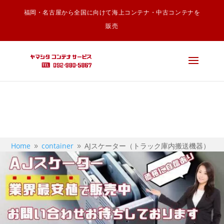
福岡・名古屋から全国に向けて海上コンテナ・中古コンテナを
Warning
: Undefined array key "google-recaptcha" in
販売
/home/c5911497/public_html/ycs.co.jp/wp-
content/themes/Divi/includes/builder/feature/JQueryBody.php
on line
249
Home
container
AJスケーター（トラック庫内搬送機器）
9
9