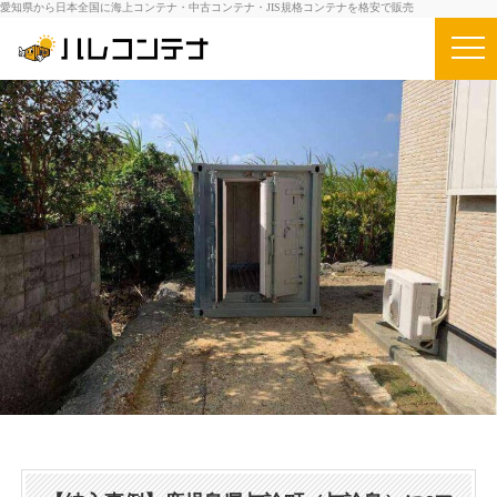
愛知県から日本全国に海上コンテナ・中古コンテナ・JIS規格コンテナを格安で販売