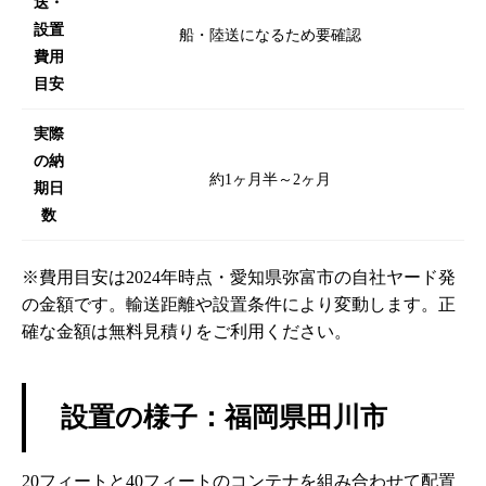
送・
設置
船・陸送になるため要確認
費用
目安
実際
の納
約1ヶ月半～2ヶ月
期日
数
※費用目安は2024年時点・愛知県弥富市の自社ヤード発
の金額です。輸送距離や設置条件により変動します。正
確な金額は無料見積りをご利用ください。
設置の様子：福岡県田川市
20フィートと40フィートのコンテナを組み合わせて配置