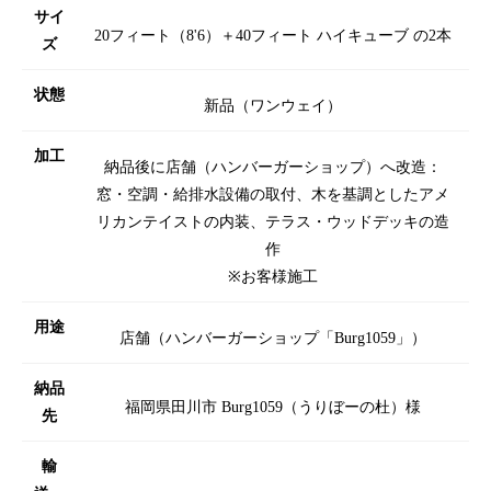
サイ
20フィート（8'6）＋40フィート ハイキューブ の2本
ズ
状態
新品（ワンウェイ）
加工
納品後に店舗（ハンバーガーショップ）へ改造：
窓・空調・給排水設備の取付、木を基調としたアメ
リカンテイストの内装、テラス・ウッドデッキの造
作
※お客様施工
用途
店舗（ハンバーガーショップ「Burg1059」）
納品
福岡県田川市 Burg1059（うりぼーの杜）様
先
輸