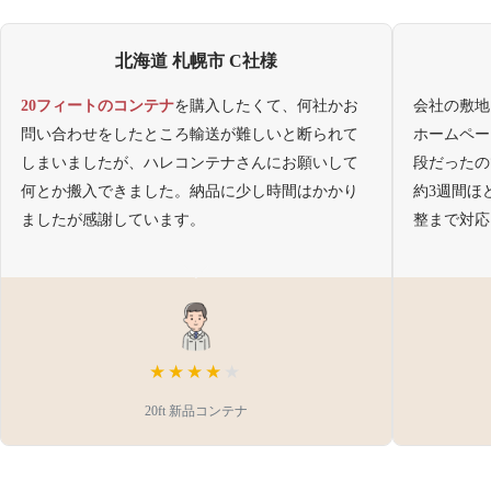
北海道 札幌市 C社様
20フィートのコンテナ
を購入したくて、何社かお
会社の敷地
問い合わせをしたところ輸送が難しいと断られて
ホームペー
しまいましたが、ハレコンテナさんにお願いして
段だったの
何とか搬入できました。納品に少し時間はかかり
約3週間ほ
ましたが感謝しています。
整まで対応
★★★★
★
20ft 新品コンテナ