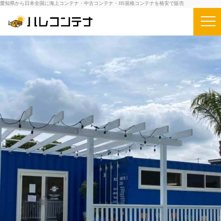
愛知県から日本全国に海上コンテナ・中古コンテナ・JIS規格コンテナを格安で販売