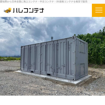
愛知県から日本全国に海上コンテナ・中古コンテナ・JIS規格コンテナを格安で販売