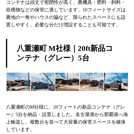
コンテナは頑丈で密閉性が高く、農機具・肥料・飼料・
収穫物などの保管に適しています。10フィートサイズは
農地の一角やハウスの脇など、限られたスペースにも設
置しやすく、必要な分だけ増設することも可能です。
八重瀬町 M社様｜20ft新品コ
ンテナ（グレー）5台
八重瀬町のM社様に、20フィートの新品コンテナ（グレ
ー）5台を納品・設置しました。名古屋港から那覇港へ海
上輸送し、複数台を並べて大容量の保管スペースを確保
しています。