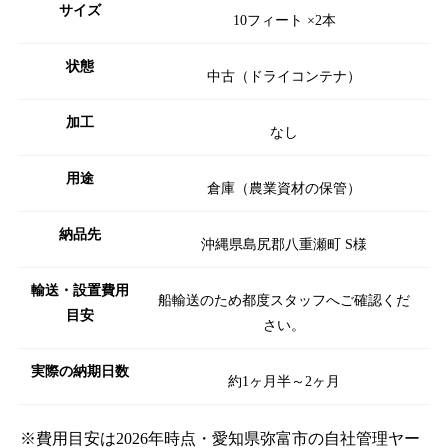
サイズ
10フィート ×2本
状態
中古（ドライコンテナ）
加工
なし
用途
倉庫（農業資材の保管）
納品先
沖縄県島尻郡八重瀬町 S様
輸送・設置費用
船輸送のため都度スタッフへご確認くだ
目安
さい。
実際の納期日数
約1ヶ月半～2ヶ月
※費用目安は2026年時点・愛知県弥富市の自社管理ヤー