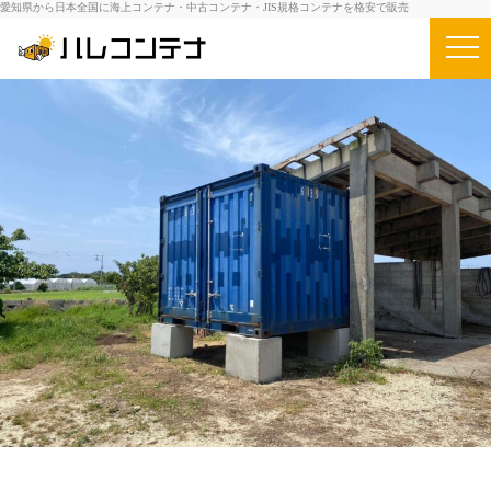
愛知県から日本全国に海上コンテナ・中古コンテナ・JIS規格コンテナを格安で販売