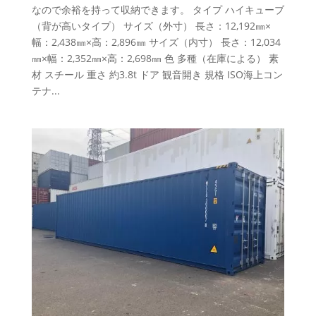
なので余裕を持って収納できます。 タイプ ハイキューブ
（背が高いタイプ） サイズ（外寸） 長さ：12,192㎜×
幅：2,438㎜×高：2,896㎜ サイズ（内寸） 長さ：12,034
㎜×幅：2,352㎜×高：2,698㎜ 色 多種（在庫による） 素
材 スチール 重さ 約3.8t ドア 観音開き 規格 ISO海上コン
テナ...