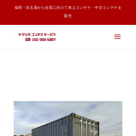
福岡・名古屋から全国に向けて海上コンテナ・中古コンテナを
Warning
: Undefined array key "google-recaptcha" in
販売
/home/c5911497/public_html/ycs.co.jp/wp-
content/themes/Divi/includes/builder/feature/JQueryBody.php
on line
249