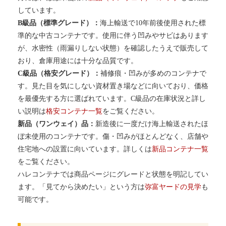
しています。
B級品（標準グレード）：
海上輸送で10年前後使用された標
準的な中古コンテナです。使用に伴う凹みやサビはあります
が、水密性（雨漏りしない状態）を確認したうえで販売して
おり、倉庫用途には十分な品質です。
C級品（格安グレード）：
補修痕・凹みが多めのコンテナで
す。見た目を気にしない資材置き場などに向いており、価格
を最優先する方に選ばれています。C級品の在庫状況と詳し
い説明は
格安コンテナ一覧
をご覧ください。
新品（ワンウェイ）品：
新造後に一度だけ海上輸送されたほ
ぼ未使用のコンテナです。傷・凹みがほとんどなく、店舗や
住宅地への設置に向いています。詳しくは
新品コンテナ一覧
をご覧ください。
ハレコンテナでは商品ページにグレードと状態を明記してい
ます。「見てから決めたい」という方は
弥富ヤードの見学
も
可能です。