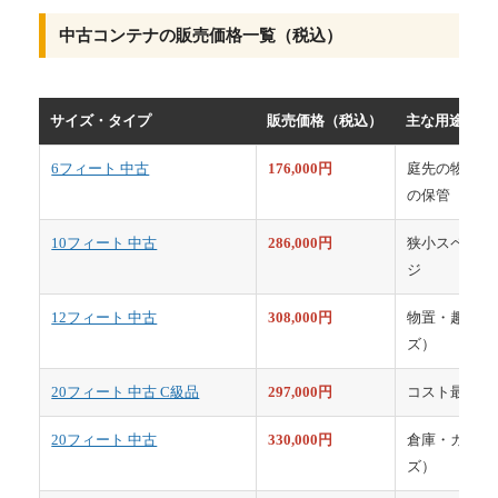
中古コンテナの販売価格一覧（税込）
サイズ・タイプ
販売価格（税込）
主な用途
6フィート 中古
176,000円
庭先の物置・
の保管
10フィート 中古
286,000円
狭小スペース
ジ
12フィート 中古
308,000円
物置・趣味部
ズ）
20フィート 中古 C級品
297,000円
コスト最優先
20フィート 中古
330,000円
倉庫・ガレー
ズ）