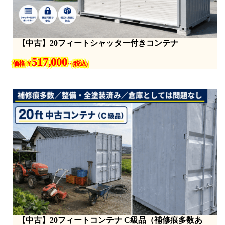
【中古】20フィートシャッター付きコンテナ
517,000
価格 ￥
~ (税込)
【中古】20フィートコンテナ C級品（補修痕多数あ