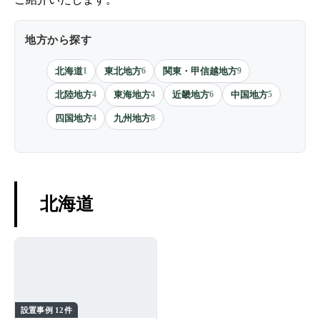
地方から探す
北海道
1
東北地方
6
関東・甲信越地方
9
北陸地方
4
東海地方
4
近畿地方
6
中国地方
5
四国地方
4
九州地方
8
北海道
設置事例 12件