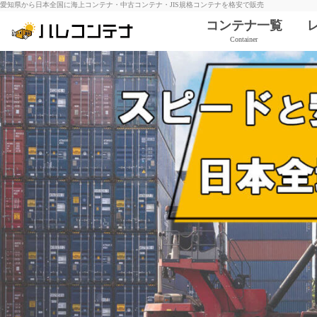
愛知県から日本全国に海上コンテナ・中古コンテナ・JIS規格コンテナを格安で販売
コンテナ一覧
Container
6ft コンテナ
10ft コンテナ
12ft コンテナ
20ft コンテナ
¥286,000〜
40ft コンテナ
¥484,000〜
ハイキューブ