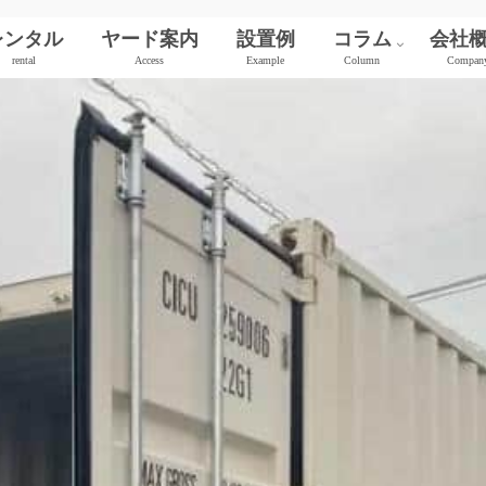
レンタル
ヤード案内
設置例
コラム
会社
rental
Access
Example
Column
Compan
新品（ワンウェイ）
中古コンテナ
シャッター付き
サイドオープン
保冷コンテナ
JR貨物コンテナ