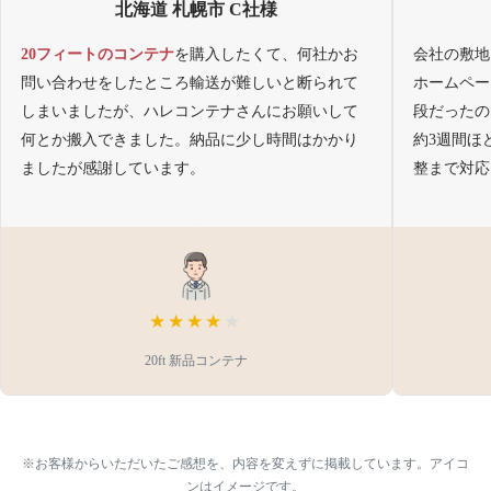
北海道 札幌市 C社様
20フィートのコンテナ
を購入したくて、何社かお
会社の敷地
問い合わせをしたところ輸送が難しいと断られて
ホームペー
しまいましたが、ハレコンテナさんにお願いして
段だったの
何とか搬入できました。納品に少し時間はかかり
約3週間ほ
ましたが感謝しています。
整まで対応
★★★★
★
20ft 新品コンテナ
※お客様からいただいたご感想を、内容を変えずに掲載しています。アイコ
ンはイメージです。