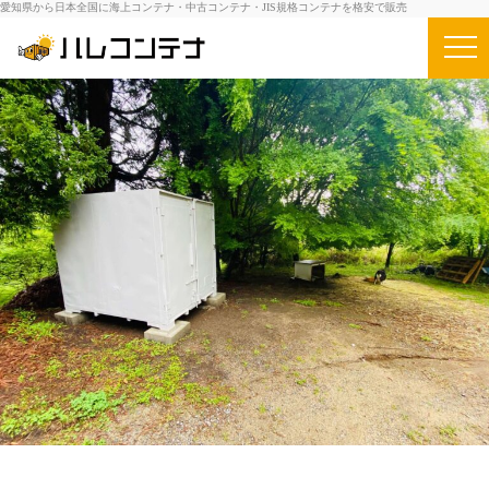
愛知県から日本全国に海上コンテナ・中古コンテナ・JIS規格コンテナを格安で販売