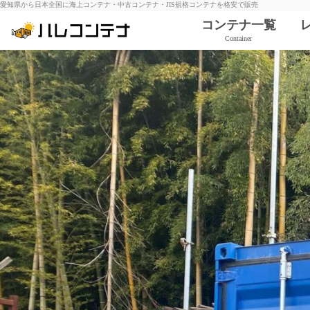
愛知県から日本全国に海上コンテナ・中古コンテナ・JIS規格コンテナを格安で販売
コンテナ一覧
Container
6ft コンテナ
10ft コンテナ
12ft コンテナ
20ft コンテナ
¥286,000〜
40ft コンテナ
¥484,000〜
ハイキューブ