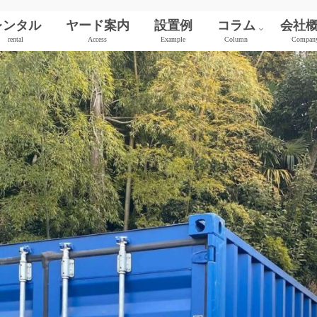
レンタル
ヤード案内
設置例
コラム
会社
rental
Access
Example
Column
Compan
新品（ワンウェイ）
中古コンテナ
シャッター付き
サイドオープン
保冷コンテナ
JR貨物コンテナ